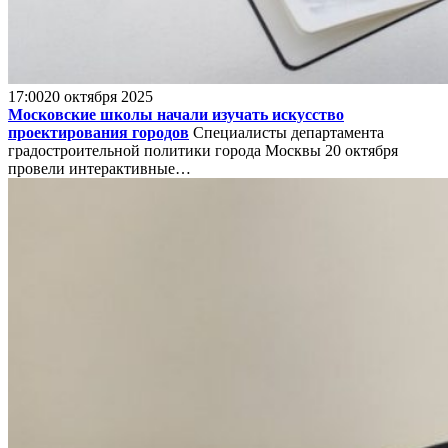
17:00
20 октября 2025
Московские школы начали изучать искусство
проектирования городов
Специалисты департамента
градостроительной политики города Москвы 20 октября
провели интерактивные…