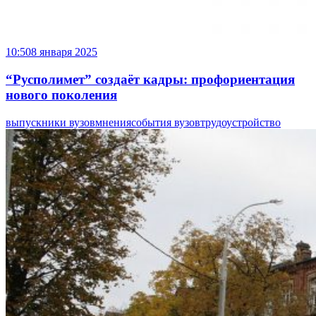
10:50
8 января 2025
“Русполимет” создаёт кадры: профориентация
нового поколения
выпускники вузов
мнения
события вузов
трудоустройство