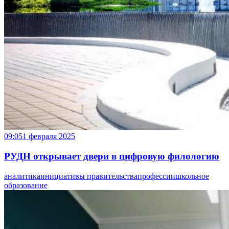
09:05
1 февраля 2025
РУДН открывает двери в цифровую филологию
аналитика
инициативы правительства
профессии
школьное
образование