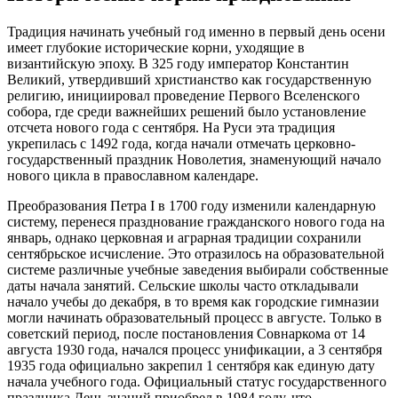
Традиция начинать учебный год именно в первый день осени
имеет глубокие исторические корни, уходящие в
византийскую эпоху. В 325 году император Константин
Великий, утвердивший христианство как государственную
религию, инициировал проведение Первого Вселенского
собора, где среди важнейших решений было установление
отсчета нового года с сентября. На Руси эта традиция
укрепилась с 1492 года, когда начали отмечать церковно-
государственный праздник Новолетия, знаменующий начало
нового цикла в православном календаре.
Преобразования Петра I в 1700 году изменили календарную
систему, перенеся празднование гражданского нового года на
январь, однако церковная и аграрная традиции сохранили
сентябрьское исчисление. Это отразилось на образовательной
системе различные учебные заведения выбирали собственные
даты начала занятий. Сельские школы часто откладывали
начало учебы до декабря, в то время как городские гимназии
могли начинать образовательный процесс в августе. Только в
советский период, после постановления Совнаркома от 14
августа 1930 года, начался процесс унификации, а 3 сентября
1935 года официально закрепил 1 сентября как единую дату
начала учебного года. Официальный статус государственного
праздника День знаний приобрел в 1984 году, что