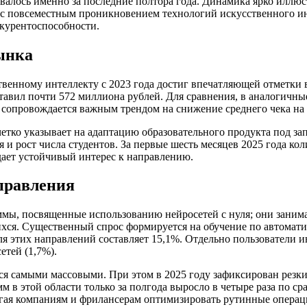
алось именно за последние полтора года. Динамика ярко иллюст
 с повсеместным проникновением технологий искусственного ин
нкурентоспособности.
ынка
венному интеллекту с 2023 года достиг впечатляющей отметки в
тавил почти 572 миллиона рублей. Для сравнения, в аналогичные
сопровождается важным трендом на снижение среднего чека на о
 четко указывает на адаптацию образовательного продукта под 
и рост числа студентов. За первые шесть месяцев 2025 года кол
дает устойчивый интерес к направлению.
правления
ммы, посвященные использованию нейросетей с нуля; они зани
ся. Существенный спрос формируется на обучение по автоматиза
я этих направлений составляет 15,1%. Отдельно пользователи и
етей (1,7%).
я самыми массовыми. При этом в 2025 году зафиксирован резкий
м в этой области только за полгода выросло в четыре раза по 
огая компаниям и фрилансерам оптимизировать рутинные опера