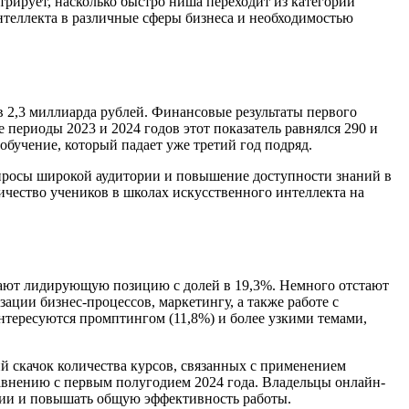
рирует, насколько быстро ниша переходит из категории
теллекта в различные сферы бизнеса и необходимостью
 2,3 миллиарда рублей. Финансовые результаты первого
 периоды 2023 и 2024 годов этот показатель равнялся 290 и
бучение, который падает уже третий год подряд.
запросы широкой аудитории и повышение доступности знаний в
ичество учеников в школах искусственного интеллекта на
мают лидирующую позицию с долей в 19,3%. Немного отстают
ции бизнес-процессов, маркетингу, а также работе с
нтересуются промптингом (11,8%) и более узкими темами,
 скачок количества курсов, связанных с применением
сравнению с первым полугодием 2024 года. Владельцы онлайн-
ции и повышать общую эффективность работы.