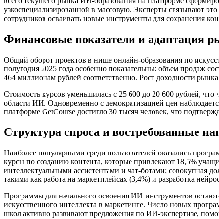
всего текущего рынка ИИ-образования на платформе сформиров
узкоспециализированной в массовую. Эксперты связывают это
сотрудников осваивать новые инструменты для сохранения ко
Финансовые показатели и адаптация р
Общий оборот проектов в нише онлайн-образования по искусст
полугодия 2025 года особенно показательны: объем продаж сос
464 миллионам рублей соответственно. Рост доходности рынка 
Стоимость курсов уменьшилась с 25 600 до 20 600 рублей, что
области ИИ. Одновременно с демократизацией цен наблюдается 
платформе GetCourse достигло 30 тысяч человек, что подтверж
Структура спроса и востребованные на
Наиболее популярными среди пользователей оказались програ
курсы по созданию контента, которые привлекают 18,5% учащих
интеллектуальными ассистентами и чат-ботами; совокупная дол
такими как работа на маркетплейсах (3,4%) и разработка нейрос
Программы для начального освоения ИИ-инструментов остаютс
искусственного интеллекта в маркетинге. Число новых програм
школ активно развивают предложения по ИИ-экспертизе, пом