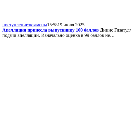
поступление
экзамены
15:58
19 июля 2025
Апелляция принесла выпускнику 100 баллов
Динис Гизатулл
подачи апелляции. Изначально оценка в 99 баллов не…